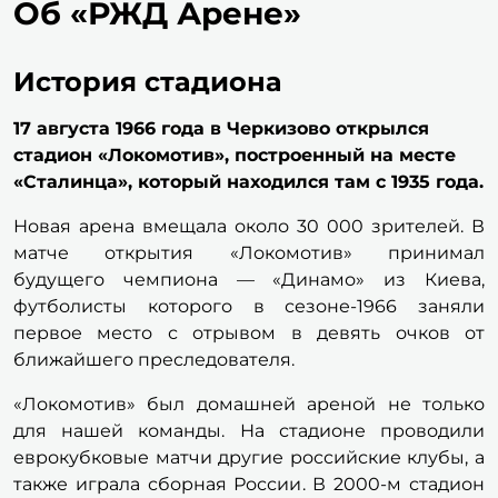
Об «РЖД Арене»
Ледовый
дворец
История стадиона
Занятия
спортом
17 августа 1966 года в Черкизово открылся
стадион «Локомотив», построенный на месте
«Сталинца», который находился там с 1935 года.
Организация
мероприятий
Новая арена вмещала около 30 000 зрителей. В
матче открытия «Локомотив» принимал
будущего чемпиона — «Динамо» из Киева,
Новости
футболисты которого в сезоне-1966 заняли
первое место с отрывом в девять очков от
Об
ближайшего преследователя.
«РЖД
Арене»
«Локомотив» был домашней ареной не только
для нашей команды. На стадионе проводили
еврокубковые матчи другие российские клубы, а
Контакты
также играла сборная России. В 2000-м стадион