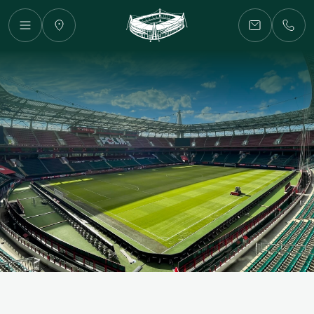
Главная
Аренда
Аренда
полей
Концерты
и
фестивали
Рекламодателям